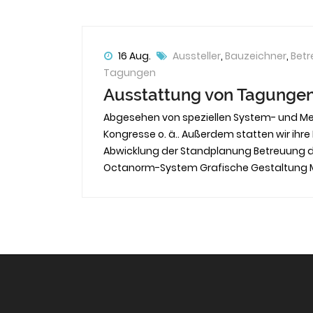
16 Aug.
Aussteller
,
Bauzeichner
,
Bet
Tagungen
Ausstattung von Tagunge
Abgesehen von speziellen System- und Me
Kongresse o. ä.. Außerdem statten wir ihr
Abwicklung der Standplanung Betreuung d
Octanorm-System Grafische Gestaltung Meh