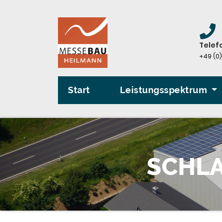
Zum
Inhalt
springen
Telef
+49 (0)
Start
Leistungsspektrum
SCHL