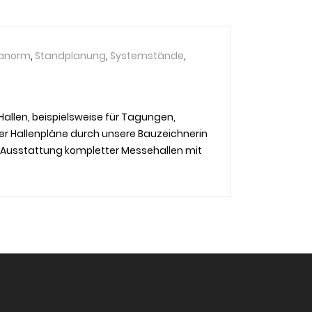
anorm
,
Standplanung
,
Systemstände
,
llen, beispielsweise für Tagungen,
ter Hallenpläne durch unsere Bauzeichnerin
 Ausstattung kompletter Messehallen mit