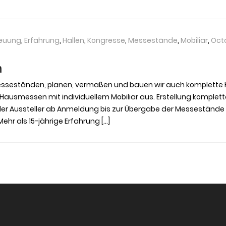
reuung
,
Erfahrung
,
Hallen
,
Kongresse
,
Messestände
,
Mobiliar
,
Oct
n
sseständen, planen, vermaßen und bauen wir auch komplette Ha
e Hausmessen mit individuellem Mobiliar aus. Erstellung komplet
er Aussteller ab Anmeldung bis zur Übergabe der Messestände
r als 15-jährige Erfahrung […]