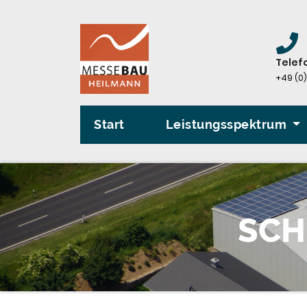
Zum
Inhalt
springen
Telef
+49 (0)
Start
Leistungsspektrum
SCH