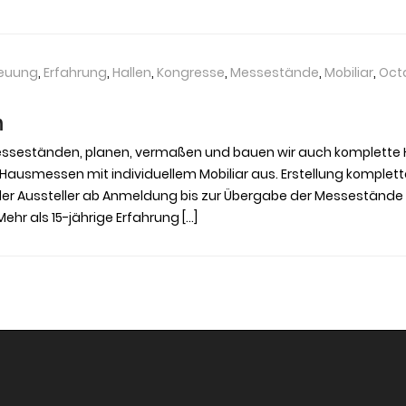
reuung
,
Erfahrung
,
Hallen
,
Kongresse
,
Messestände
,
Mobiliar
,
Oct
n
sseständen, planen, vermaßen und bauen wir auch komplette Ha
e Hausmessen mit individuellem Mobiliar aus. Erstellung komplet
er Aussteller ab Anmeldung bis zur Übergabe der Messestände
r als 15-jährige Erfahrung […]