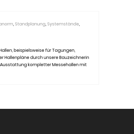
anorm
,
Standplanung
,
Systemstände
,
llen, beispielsweise für Tagungen,
ter Hallenpläne durch unsere Bauzeichnerin
 Ausstattung kompletter Messehallen mit