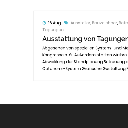
16 Aug.
Aussteller
,
Bauzeichner
,
Bet
Tagungen
Ausstattung von Tagunge
Abgesehen von speziellen System- und Me
Kongresse o. ä.. Außerdem statten wir ihr
Abwicklung der Standplanung Betreuung d
Octanorm-System Grafische Gestaltung Meh