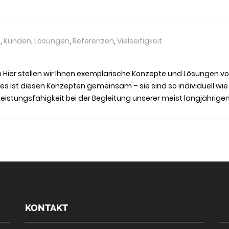
e
,
Kunden
,
Lösungen
,
Referenzen
,
Vielseitigkeit
n Hier stellen wir Ihnen exemplarische Konzepte und Lösungen vo
nes ist diesen Konzepten gemeinsam – sie sind so individuell wi
d Leistungsfähigkeit bei der Begleitung unserer meist langjährig
KONTAKT