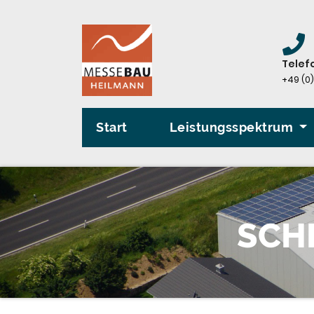
Zum
Inhalt
springen
Telef
+49 (0)
Start
Leistungsspektrum
SCH